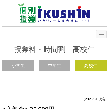
N
a
v
i
授業料・時間割 高校生
g
a
t
i
小学生
中学生
高校生
o
n
(2025/01 改定)