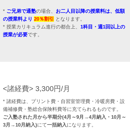
*
ご兄弟で通塾
の場合、
お二人目以降の授業料は、低額
の授業料より
20％割引
となります。
* 授業カリキュラム進行の都合上
、
1科目・週1回以上の
授業が必要
です。
<諸経費> 3,300円/月
* 諸経費は、プリント費・自習室管理費・冷暖房費・設
備補修費・塾総合保険料費等に充てられるものです。
ご入塾された月から半期分(4月～9月→4月納入・10月～
3月→10月納入)
にて
一括納入
になります。