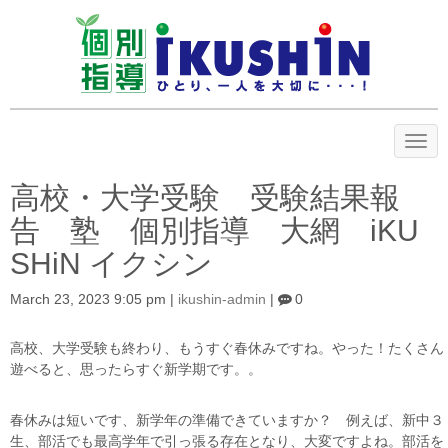
N
a
v
i
高校・大学受験 受験結果報
g
a
告 塾 個別指導 大網 iKU
t
i
SHiN イクシン
o
n
March 23, 2023 9:05 pm
|
ikushin-admin
|
0
高校、大学受験も終わり、もうすぐ春休みですね。やった！たくさん
遊べると、思ったらすぐ新学期です。。
春休みは短いです、新学年の準備できていますか？ 例えば、新中３
生、部活でも最高学年で引っ張る存在となり、大変ですよね。部活を