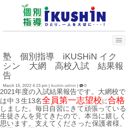
N
a
v
i
塾 個別指導 iKUSHiN イク
g
a
シン 大網 高校入試 結果報
t
i
告
o
n
March 15, 2022 4:23 pm
|
ikushin-admin
|
0
2021年度の入試結果報告です。大網校で
全員第一志望校
合格
は中３生13名
に
しました。毎日自習にきて頑張っている
生徒さんを見てきたので、本当に嬉しく
思います。支えてくださった保護者様、