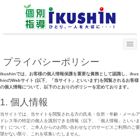
N
a
v
i
プライバシーポリシー
g
a
t
ikushinでは、お客様の個人情報保護を重要な責務として認識し、ikus
i
hinのWebサイト (以下、「当サイト」といいます)を閲覧されるお客様
o
の個人情報について、以下のとおりのポリシーを定めております。
n
1. 個人情報
当サイトでは、当サイトを閲覧される方の氏名・住所・年齢・メールア
ドレス等の特定の個人を識別できる情報（以下、「個人情報」といいま
す）について、ご本人からのお問い合わせなどのサービスご利用のご要
望がない限り、これを収集いたしません。